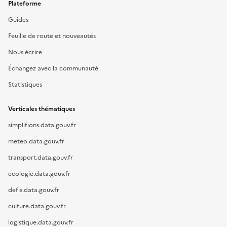
Plateforme
Guides
Feuille de route et nouveautés
Nous écrire
Échangez avec la communauté
Statistiques
Verticales thématiques
simplifions.data.gouv.fr
meteo.data.gouv.fr
transport.data.gouv.fr
ecologie.data.gouv.fr
defis.data.gouv.fr
culture.data.gouv.fr
logistique.data.gouv.fr