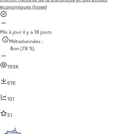
économiques (Insee)
Mis à jour il y a 18 jours
Métadonnées :
Bon
(78 %)
193K
61K
101
51