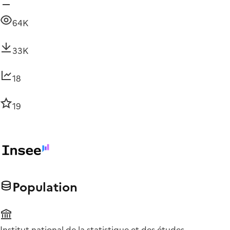
64K
33K
18
19
Population
Institut national de la statistique et des études