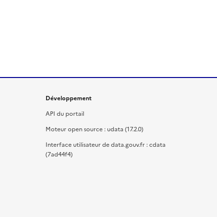
Développement
API du portail
Moteur open source : udata (17.2.0)
Interface utilisateur de data.gouv.fr : cdata
(7ad44f4)