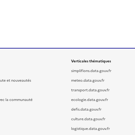
Verticales thématiques
simplifions.data.gouv.fr
oute et nouveautés
meteo.data.gouv.fr
transport.data.gouv.fr
vec la communauté
ecologie.data.gouv.fr
defis.data.gouv.fr
culture.data.gouv.fr
logistique.data.gouv.fr