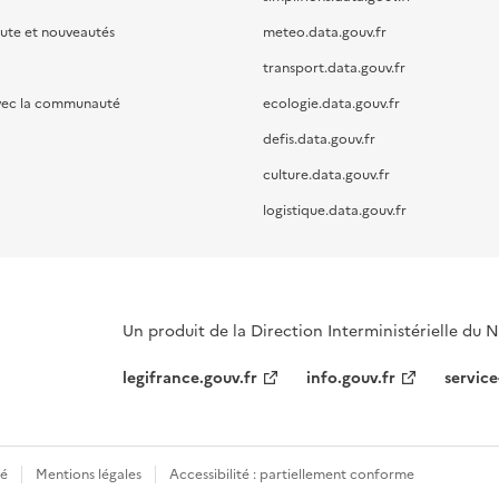
oute et nouveautés
meteo.data.gouv.fr
transport.data.gouv.fr
vec la communauté
ecologie.data.gouv.fr
defis.data.gouv.fr
culture.data.gouv.fr
logistique.data.gouv.fr
Un produit de la Direction Interministérielle du
legifrance.gouv.fr
info.gouv.fr
service
té
Mentions légales
Accessibilité : partiellement conforme