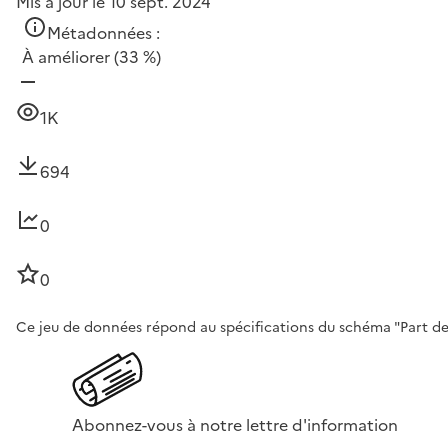
Mis à jour le 10 sept. 2024
Métadonnées :
À améliorer
(33 %)
1K
694
0
0
Ce jeu de données répond au spécifications du schéma "Part des 
Abonnez-vous à notre lettre d'information