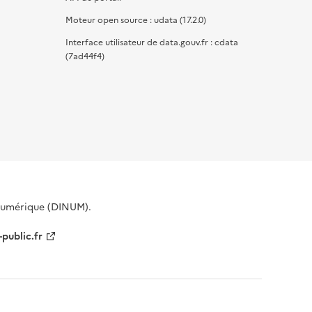
Moteur open source : udata (17.2.0)
Interface utilisateur de data.gouv.fr : cdata
(7ad44f4)
 Numérique (DINUM).
-public.fr