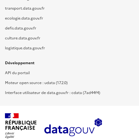
transport.data.gouv.fr
ecologie.data.gouv.fr
defis.data.gouv.fr
culture.data.gouv.fr
logistique.data.gouv.fr
Développement
API du portail
Moteur open source : udata (17.2.0)
Interface utilisateur de data.gouv.fr : cdata (7ad44f4)
RÉPUBLIQUE
FRANÇAISE