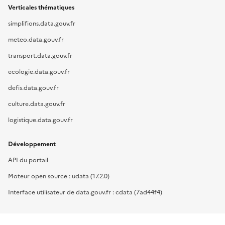
Verticales thématiques
simplifions.data.gouv.fr
meteo.data.gouv.fr
transport.data.gouv.fr
ecologie.data.gouv.fr
defis.data.gouv.fr
culture.data.gouv.fr
logistique.data.gouv.fr
Développement
API du portail
Moteur open source : udata (17.2.0)
Interface utilisateur de data.gouv.fr : cdata (7ad44f4)