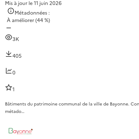
Mis à jour le 11 juin 2026
Métadonnées :
À améliorer
(44 %)
3K
405
0
1
Bâtiments du patrimoine communal de la ville de Bayonne. Contex
métado…