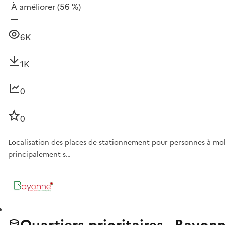
À améliorer
(56 %)
6K
1K
0
0
Localisation des places de stationnement pour personnes à mob
principalement s…
Quartiers prioritaires - Bayon