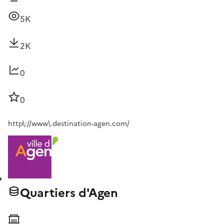
5K
2K
0
0
http\://www\.destination-agen.com/
Quartiers d'Agen