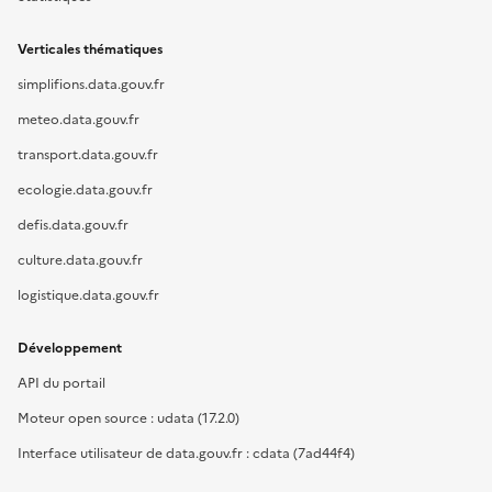
Verticales thématiques
simplifions.data.gouv.fr
meteo.data.gouv.fr
transport.data.gouv.fr
ecologie.data.gouv.fr
defis.data.gouv.fr
culture.data.gouv.fr
logistique.data.gouv.fr
Développement
API du portail
Moteur open source : udata (17.2.0)
Interface utilisateur de data.gouv.fr : cdata (7ad44f4)