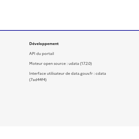
Développement
API du portail
Moteur open source : udata (17.2.0)
Interface utilisateur de data.gouv.fr : cdata
(7ad44f4)