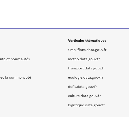
Verticales thématiques
simplifions.data.gouv.fr
oute et nouveautés
meteo.data.gouv.fr
transport.data.gouv.fr
vec la communauté
ecologie.data.gouv.fr
defis.data.gouv.fr
culture.data.gouv.fr
logistique.data.gouv.fr