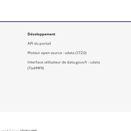
Développement
API du portail
Moteur open source : udata (17.2.0)
Interface utilisateur de data.gouv.fr : cdata
(7ad44f4)