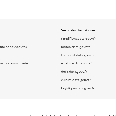
Verticales thématiques
simplifions.data.gouv.fr
oute et nouveautés
meteo.data.gouv.fr
transport.data.gouv.fr
vec la communauté
ecologie.data.gouv.fr
defis.data.gouv.fr
culture.data.gouv.fr
logistique.data.gouv.fr