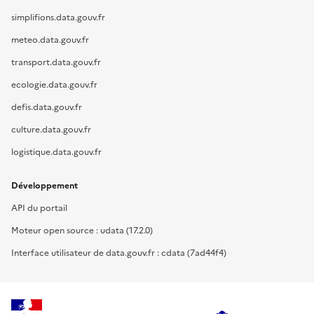
simplifions.data.gouv.fr
meteo.data.gouv.fr
transport.data.gouv.fr
ecologie.data.gouv.fr
defis.data.gouv.fr
culture.data.gouv.fr
logistique.data.gouv.fr
Développement
API du portail
Moteur open source : udata (17.2.0)
Interface utilisateur de data.gouv.fr : cdata (7ad44f4)