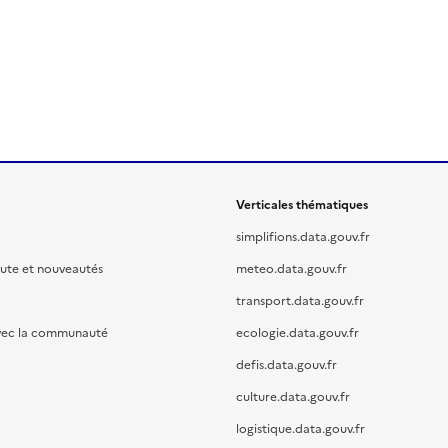
Verticales thématiques
simplifions.data.gouv.fr
oute et nouveautés
meteo.data.gouv.fr
transport.data.gouv.fr
vec la communauté
ecologie.data.gouv.fr
defis.data.gouv.fr
culture.data.gouv.fr
logistique.data.gouv.fr