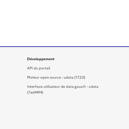
Développement
API du portail
Moteur open source : udata (17.2.0)
Interface utilisateur de data.gouv.fr : cdata
(7ad44f4)