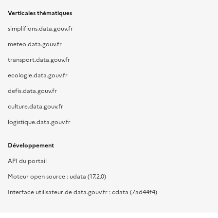
Verticales thématiques
simplifions.data.gouv.fr
meteo.data.gouv.fr
transport.data.gouv.fr
ecologie.data.gouv.fr
defis.data.gouv.fr
culture.data.gouv.fr
logistique.data.gouv.fr
Développement
API du portail
Moteur open source : udata (17.2.0)
Interface utilisateur de data.gouv.fr : cdata (7ad44f4)