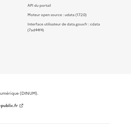
API du portail
Moteur open source : udata (17.2.0)
Interface utilisateur de data.gouv.fr : cdata
(7ad44f4)
 Numérique (DINUM).
-public.fr