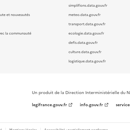
simplifions.data.gouv.fr
oute et nouveautés
meteo.data.gouv.fr
transport.data.gouv.fr
vec la communauté
ecologie.data.gouv.fr
defis.data.gouv.fr
culture.data.gouv.fr
logistique.data.gouv.fr
Un produit de la Direction Interministérielle du
legifrance.gouv.fr
info.gouv.fr
service
té
Mentions légales
Accessibilité : partiellement conforme