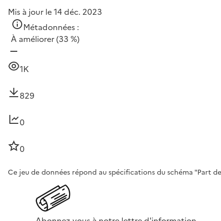
Mis à jour le 14 déc. 2023
Métadonnées :
À améliorer
(33 %)
1K
829
0
0
Ce jeu de données répond au spécifications du schéma "Part des 
Abonnez-vous à notre lettre d'information