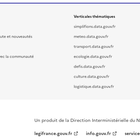
Verticales thématiques
simplifions.data.gouv.fr
oute et nouveautés
meteo.data.gouv.fr
transport.data.gouv.fr
vec la communauté
ecologie.data.gouv.fr
defis.data.gouv.fr
culture.data.gouv.fr
logistique.data.gouv.fr
Un produit de la Direction Interministérielle du
legifrance.gouv.fr
info.gouv.fr
service