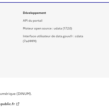
Développement
API du portail
Moteur open source : udata (17.2.0)
Interface utilisateur de data.gouv.fr : cdata
(7ad44f4)
 Numérique (DINUM).
-public.fr