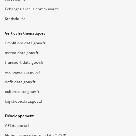
Échangez avec la communauté
Statistiques
Verticales thématiques
simplifions.data.gouv.fr
meteo.data.gouv.fr
transport.data.gouv.fr
ecologie.data.gouv.fr
defis.data.gouv.fr
culture.data.gouv.fr
logistique.data.gouv.fr
Développement
API du portail
Moteur open source : udata (17.2.0)