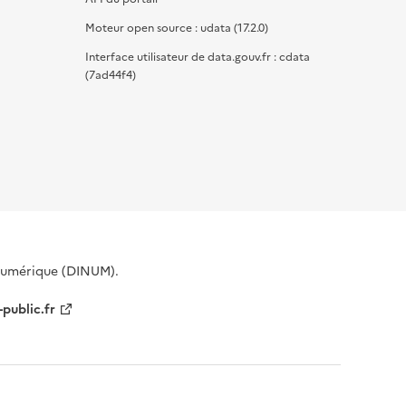
Moteur open source : udata (17.2.0)
Interface utilisateur de data.gouv.fr : cdata
(7ad44f4)
 Numérique (DINUM).
-public.fr