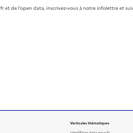
fr et de l’open data, inscrivez-vous à notre infolettre et s
Verticales thématiques
simplifions.data.gouv.fr