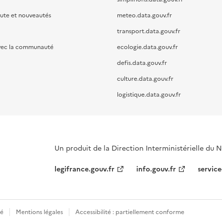
oute et nouveautés
meteo.data.gouv.fr
transport.data.gouv.fr
vec la communauté
ecologie.data.gouv.fr
defis.data.gouv.fr
culture.data.gouv.fr
logistique.data.gouv.fr
Un produit de la Direction Interministérielle du
legifrance.gouv.fr
info.gouv.fr
service
té
Mentions légales
Accessibilité : partiellement conforme