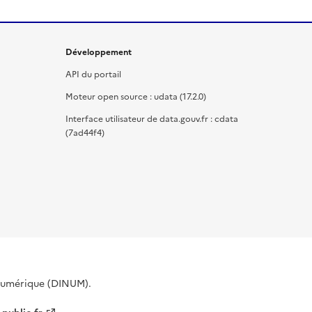
Développement
API du portail
Moteur open source : udata (17.2.0)
Interface utilisateur de data.gouv.fr : cdata
(7ad44f4)
 Numérique (DINUM).