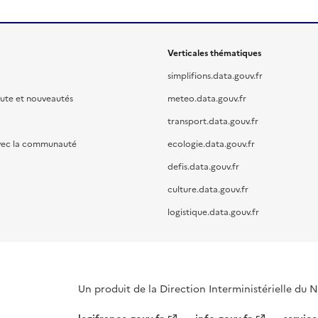
Verticales thématiques
simplifions.data.gouv.fr
oute et nouveautés
meteo.data.gouv.fr
transport.data.gouv.fr
vec la communauté
ecologie.data.gouv.fr
defis.data.gouv.fr
culture.data.gouv.fr
logistique.data.gouv.fr
Un produit de la Direction Interministérielle du