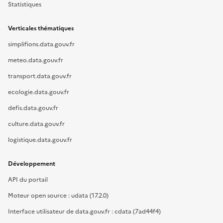
Statistiques
Verticales thématiques
simplifions.data.gouv.fr
meteo.data.gouv.fr
transport.data.gouv.fr
ecologie.data.gouv.fr
defis.data.gouv.fr
culture.data.gouv.fr
logistique.data.gouv.fr
Développement
API du portail
Moteur open source : udata (17.2.0)
Interface utilisateur de data.gouv.fr : cdata (7ad44f4)