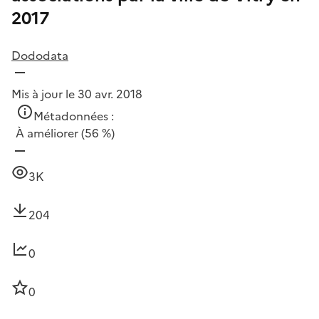
2017
Dododata
Mis à jour le 30 avr. 2018
Métadonnées :
À améliorer
(56 %)
3K
204
0
0