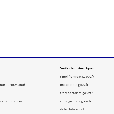
Verticales thématiques
simplifions.data.gouv.fr
oute et nouveautés
meteo.data.gouv.fr
transport.data.gouv.fr
vec la communauté
ecologie.data.gouv.fr
defis.data.gouv.fr