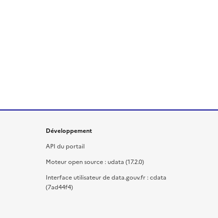
Développement
API du portail
Moteur open source : udata (17.2.0)
Interface utilisateur de data.gouv.fr : cdata
(7ad44f4)