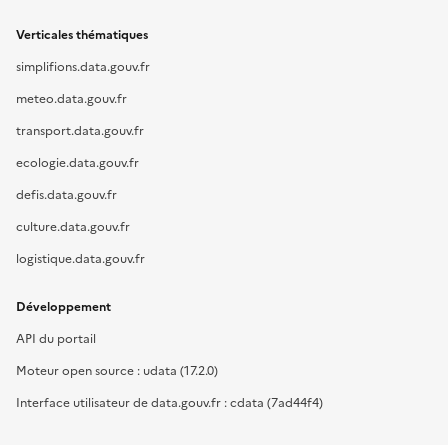
Verticales thématiques
simplifions.data.gouv.fr
meteo.data.gouv.fr
transport.data.gouv.fr
ecologie.data.gouv.fr
defis.data.gouv.fr
culture.data.gouv.fr
logistique.data.gouv.fr
Développement
API du portail
Moteur open source : udata (17.2.0)
Interface utilisateur de data.gouv.fr : cdata (7ad44f4)