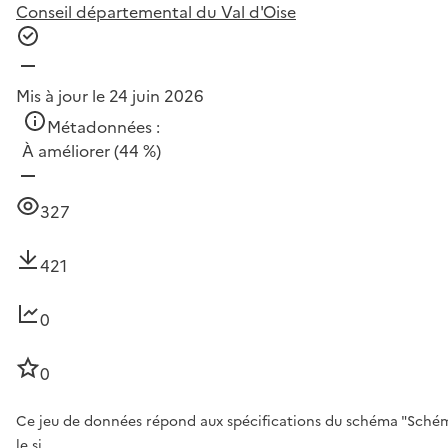
Conseil départemental du Val d'Oise
Mis à jour le 24 juin 2026
Métadonnées :
À améliorer
(44 %)
327
421
0
0
Ce jeu de données répond aux spécifications du schéma "Schéma d
le si…