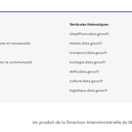
Verticales thématiques
simplifions.data.gouv.fr
oute et nouveautés
meteo.data.gouv.fr
transport.data.gouv.fr
vec la communauté
ecologie.data.gouv.fr
defis.data.gouv.fr
culture.data.gouv.fr
logistique.data.gouv.fr
Un produit de la Direction Interministérielle du