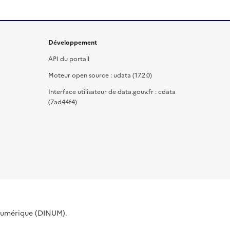
Développement
API du portail
Moteur open source : udata (17.2.0)
Interface utilisateur de data.gouv.fr : cdata
(7ad44f4)
 Numérique (DINUM).