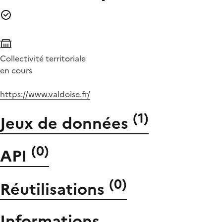
Collectivité territoriale
en cours
https://www.valdoise.fr/
(
1
)
Jeux de données
(
0
)
API
(
0
)
Réutilisations
Informations