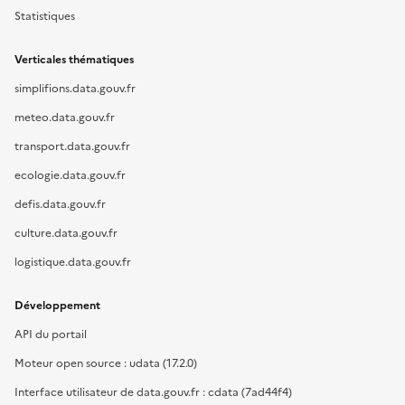
Statistiques
Verticales thématiques
simplifions.data.gouv.fr
meteo.data.gouv.fr
transport.data.gouv.fr
ecologie.data.gouv.fr
defis.data.gouv.fr
culture.data.gouv.fr
logistique.data.gouv.fr
Développement
API du portail
Moteur open source : udata (17.2.0)
Interface utilisateur de data.gouv.fr : cdata (7ad44f4)