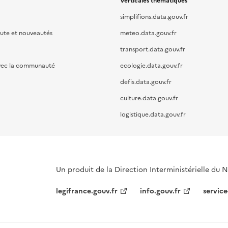
Verticales thématiques
simplifions.data.gouv.fr
oute et nouveautés
meteo.data.gouv.fr
transport.data.gouv.fr
vec la communauté
ecologie.data.gouv.fr
defis.data.gouv.fr
culture.data.gouv.fr
logistique.data.gouv.fr
Un produit de la Direction Interministérielle du
legifrance.gouv.fr
info.gouv.fr
service