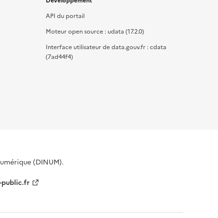
Développement
API du portail
Moteur open source : udata (17.2.0)
Interface utilisateur de data.gouv.fr : cdata
(7ad44f4)
 Numérique (DINUM).
-public.fr