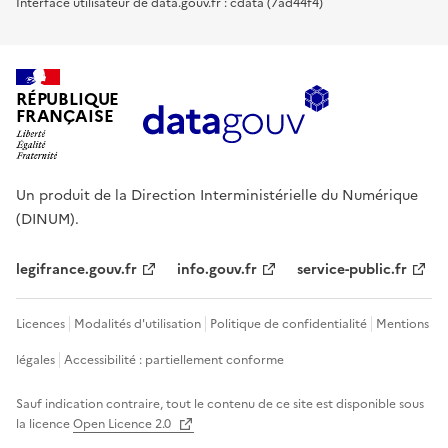
Interface utilisateur de data.gouv.fr : cdata (7ad44f4)
RÉPUBLIQUE
FRANÇAISE
Un produit de la Direction Interministérielle du Numérique
(DINUM).
legifrance.gouv.fr
info.gouv.fr
service-public.fr
Licences
Modalités d'utilisation
Politique de confidentialité
Mentions
légales
Accessibilité : partiellement conforme
Sauf indication contraire, tout le contenu de ce site est disponible sous
la licence
Open Licence 2.0