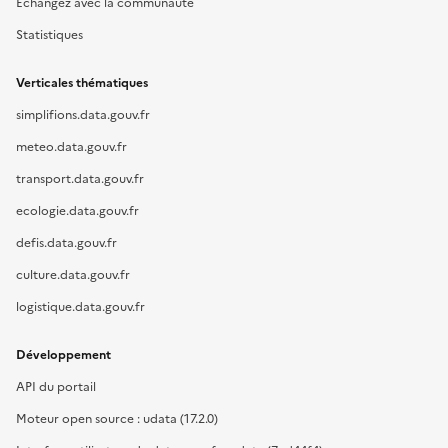
Échangez avec la communauté
Statistiques
Verticales thématiques
simplifions.data.gouv.fr
meteo.data.gouv.fr
transport.data.gouv.fr
ecologie.data.gouv.fr
defis.data.gouv.fr
culture.data.gouv.fr
logistique.data.gouv.fr
Développement
API du portail
Moteur open source : udata (17.2.0)