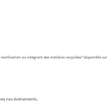
éutilisation ou intégrant des matières recyclées" disponible sur
uivez nos événements.