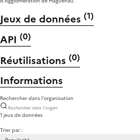
d’Agglomération de Haguenau.
(
1
)
Jeux de données
(
0
)
API
(
0
)
Réutilisations
Informations
Rechercher dans l'organisation
1 jeux de données
Trier par :