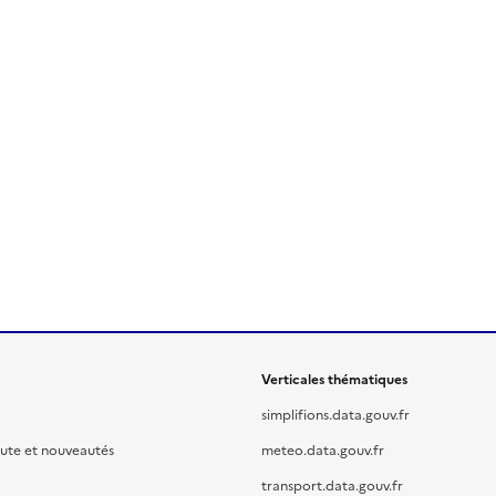
Verticales thématiques
simplifions.data.gouv.fr
oute et nouveautés
meteo.data.gouv.fr
transport.data.gouv.fr