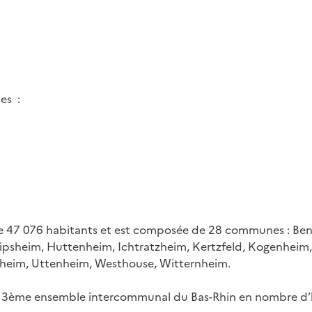
es :
pe 47 076 habitants et est composée de 28 communes : Be
 Hipsheim, Huttenheim, Ichtratzheim, Kertzfeld, Kogenhe
rsheim, Uttenheim, Westhouse, Witternheim.
3ème ensemble intercommunal du Bas-Rhin en nombre d’h