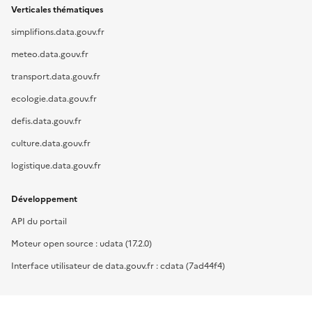
Verticales thématiques
simplifions.data.gouv.fr
meteo.data.gouv.fr
transport.data.gouv.fr
ecologie.data.gouv.fr
defis.data.gouv.fr
culture.data.gouv.fr
logistique.data.gouv.fr
Développement
API du portail
Moteur open source : udata (17.2.0)
Interface utilisateur de data.gouv.fr : cdata (7ad44f4)