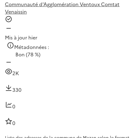
Communauté d'Agglomération Ventoux Comtat
Venaissin
Mis à jour hier
Métadonnées :
Bon
(78 %)
2K
330
0
0
Liste des adresses de la commune de Mazan selon le format