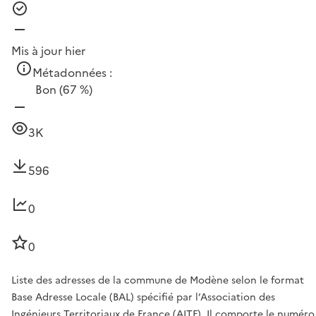
Mis à jour hier
Métadonnées :
Bon
(67 %)
3K
596
0
0
Liste des adresses de la commune de Modène selon le format
Base Adresse Locale (BAL) spécifié par l’Association des
Ingénieurs Territoriaux de France (AITF). Il comporte le numéro