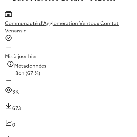
Communauté d'Agglomération Ventoux Comtat
Venaissin
Mis à jour hier
Métadonnées :
Bon
(67 %)
3K
673
0