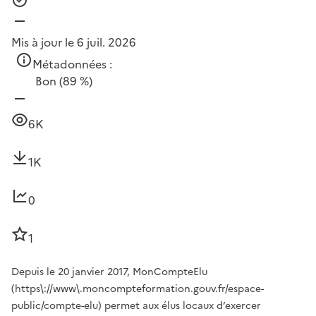
Mis à jour le 6 juil. 2026
Métadonnées :
Bon
(89 %)
6K
1K
0
1
Depuis le 20 janvier 2017, MonCompteElu
(https\://www\.moncompteformation.gouv.fr/espace-
public/compte-elu) permet aux élus locaux d’exercer