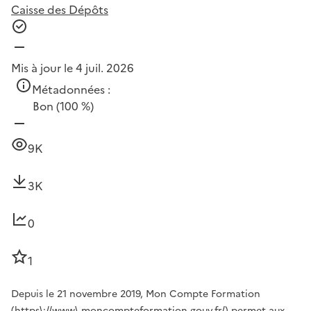
Caisse des Dépôts
Mis à jour le 4 juil. 2026
Métadonnées :
Bon
(100 %)
9K
3K
0
1
Depuis le 21 novembre 2019, Mon Compte Formation
(https\://www\.moncompteformation.gouv.fr/) permet aux