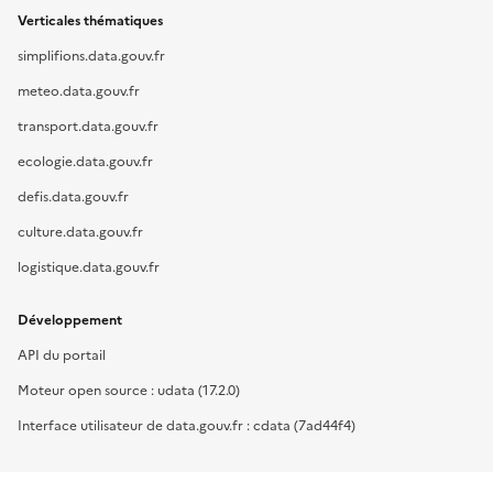
Verticales thématiques
simplifions.data.gouv.fr
meteo.data.gouv.fr
transport.data.gouv.fr
ecologie.data.gouv.fr
defis.data.gouv.fr
culture.data.gouv.fr
logistique.data.gouv.fr
Développement
API du portail
Moteur open source : udata (17.2.0)
Interface utilisateur de data.gouv.fr : cdata (7ad44f4)