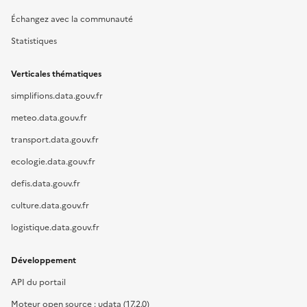
Échangez avec la communauté
Statistiques
Verticales thématiques
simplifions.data.gouv.fr
meteo.data.gouv.fr
transport.data.gouv.fr
ecologie.data.gouv.fr
defis.data.gouv.fr
culture.data.gouv.fr
logistique.data.gouv.fr
Développement
API du portail
Moteur open source : udata (17.2.0)