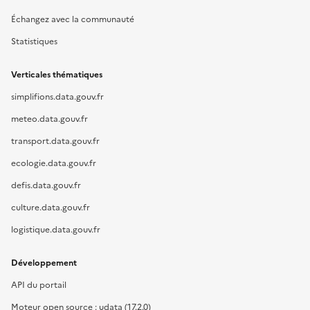
Échangez avec la communauté
Statistiques
Verticales thématiques
simplifions.data.gouv.fr
meteo.data.gouv.fr
transport.data.gouv.fr
ecologie.data.gouv.fr
defis.data.gouv.fr
culture.data.gouv.fr
logistique.data.gouv.fr
Développement
API du portail
Moteur open source : udata (17.2.0)