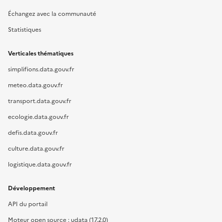
Échangez avec la communauté
Statistiques
Verticales thématiques
simplifions.data.gouv.fr
meteo.data.gouv.fr
transport.data.gouv.fr
ecologie.data.gouv.fr
defis.data.gouv.fr
culture.data.gouv.fr
logistique.data.gouv.fr
Développement
API du portail
Moteur open source : udata (17.2.0)