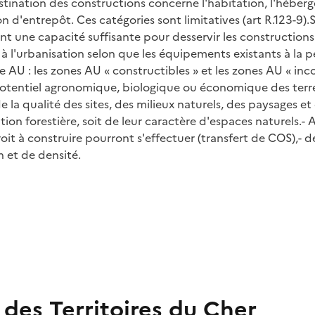
estination des constructions concerne l'habitation, l'héberg
tion d'entrepôt. Ces catégories sont limitatives (art R.123-9)
nt une capacité suffisante pour desservir les constructions
 l'urbanisation selon que les équipements existants à la pé
AU : les zones AU « constructibles » et les zones AU « inco
tentiel agronomique, biologique ou économique des terres 
 la qualité des sites, des milieux naturels, des paysages e
tion forestière, soit de leur caractère d'espaces naturels.- 
oit à construire pourront s'effectuer (transfert de COS),- d
 et de densité.
des Territoires du Cher