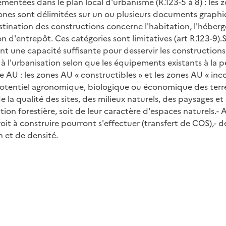
entées dans le plan local d'urbanisme (R.123-5 à 8) : les zo
es zones sont délimitées sur un ou plusieurs documents grap
estination des constructions concerne l'habitation, l'héberg
tion d'entrepôt. Ces catégories sont limitatives (art R.123-9)
nt une capacité suffisante pour desservir les constructions
 l'urbanisation selon que les équipements existants à la pé
AU : les zones AU « constructibles » et les zones AU « inco
tentiel agronomique, biologique ou économique des terres 
 la qualité des sites, des milieux naturels, des paysages e
tion forestière, soit de leur caractère d'espaces naturels.- 
oit à construire pourront s'effectuer (transfert de COS),- d
 et de densité.