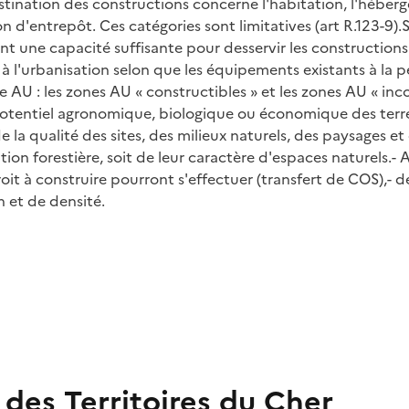
estination des constructions concerne l'habitation, l'héberg
tion d'entrepôt. Ces catégories sont limitatives (art R.123-9)
nt une capacité suffisante pour desservir les constructions
 l'urbanisation selon que les équipements existants à la pé
AU : les zones AU « constructibles » et les zones AU « inco
tentiel agronomique, biologique ou économique des terres 
 la qualité des sites, des milieux naturels, des paysages e
tion forestière, soit de leur caractère d'espaces naturels.- 
oit à construire pourront s'effectuer (transfert de COS),- d
 et de densité.
des Territoires du Cher