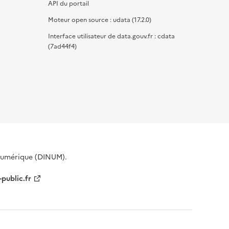
API du portail
Moteur open source : udata (17.2.0)
Interface utilisateur de data.gouv.fr : cdata
(7ad44f4)
 Numérique (DINUM).
-public.fr