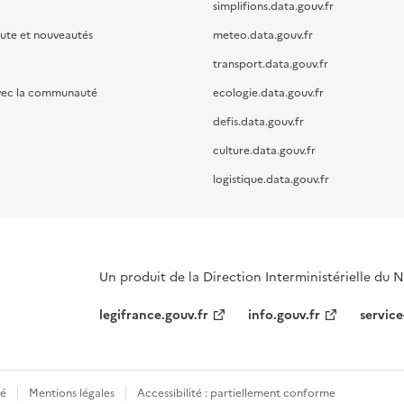
simplifions.data.gouv.fr
oute et nouveautés
meteo.data.gouv.fr
transport.data.gouv.fr
vec la communauté
ecologie.data.gouv.fr
defis.data.gouv.fr
culture.data.gouv.fr
logistique.data.gouv.fr
Un produit de la Direction Interministérielle du
legifrance.gouv.fr
info.gouv.fr
service
té
Mentions légales
Accessibilité : partiellement conforme