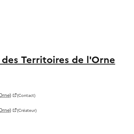
des Territoires de l'Orne
Orne)
(Contact)
Orne)
(Créateur)