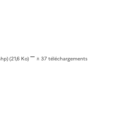
(shp)
(21,6 Ko)
37
téléchargements