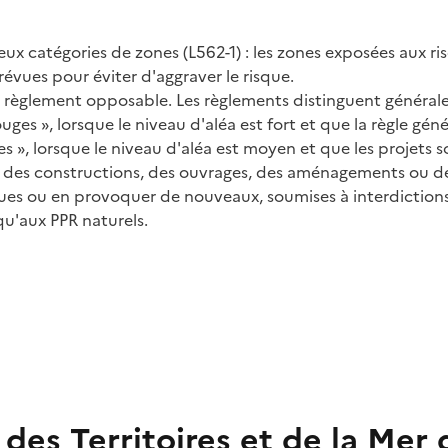
eux catégories de zones (L562-1) : les zones exposées aux r
évues pour éviter d'aggraver le risque.
n règlement opposable. Les règlements distinguent générale
ouges », lorsque le niveau d'aléa est fort et que la règle géné
ues », lorsque le niveau d'aléa est moyen et que les projets
des constructions, des ouvrages, des aménagements ou des e
ues ou en provoquer de nouveaux, soumises à interdictions 
qu'aux PPR naturels.
des Territoires et de la Mer