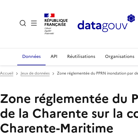
RÉPUBLIQUE
FRANÇAISE
Données
API
Réutilisations
Organisations
Accueil
Jeux de données
Zone réglementée du PPRN inondation par dé
Zone réglementée du 
de la Charente sur la
Charente-Maritime