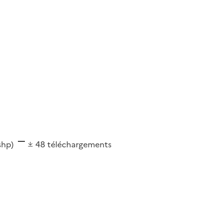
(shp)
48
téléchargements