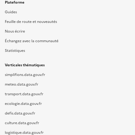
Plateforme
Guides
Feuille de route et nouveautés
Nous écrire
Échangez avec la communauté
Statistiques
Verticales thématiques
simplifions.data.gouv.fr
meteo.data.gouv.fr
transport.data.gouv.fr
ecologie.data.gouv.fr
defis.data.gouv.fr
culture.data.gouv.fr
logistique.data.gouv.fr