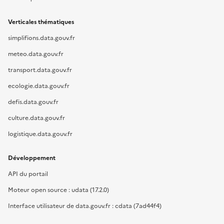
Verticales thématiques
simplifions.data.gouv.fr
meteo.data.gouv.fr
transport.data.gouv.fr
ecologie.data.gouv.fr
defis.data.gouv.fr
culture.data.gouv.fr
logistique.data.gouv.fr
Développement
API du portail
Moteur open source : udata (17.2.0)
Interface utilisateur de data.gouv.fr : cdata (7ad44f4)