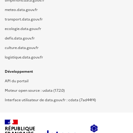
simplifions.data.gouv.fr
meteo.data.gouv.fr
transport.data.gouv.fr
ecologie.data.gouv.fr
defis.data.gouv.fr
culture.data.gouv.fr
logistique.data.gouv.fr
Développement
API du portail
Moteur open source : udata (17.2.0)
Interface utilisateur de data.gouv.fr : cdata (7ad44f4)
RÉPUBLIQUE