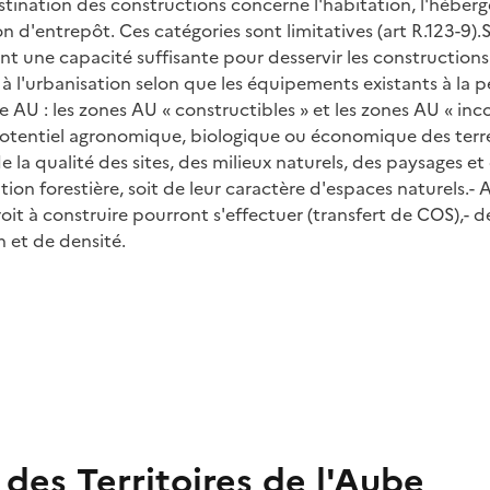
estination des constructions concerne l'habitation, l'héberg
tion d'entrepôt. Ces catégories sont limitatives (art R.123-9)
nt une capacité suffisante pour desservir les constructions
 l'urbanisation selon que les équipements existants à la pé
AU : les zones AU « constructibles » et les zones AU « inco
tentiel agronomique, biologique ou économique des terres 
 la qualité des sites, des milieux naturels, des paysages e
tion forestière, soit de leur caractère d'espaces naturels.- 
oit à construire pourront s'effectuer (transfert de COS),- d
 et de densité.
des Territoires de l'Aube