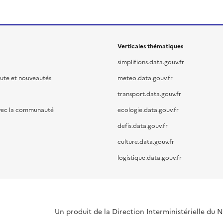
Verticales thématiques
simplifions.data.gouv.fr
oute et nouveautés
meteo.data.gouv.fr
transport.data.gouv.fr
vec la communauté
ecologie.data.gouv.fr
defis.data.gouv.fr
culture.data.gouv.fr
logistique.data.gouv.fr
Un produit de la Direction Interministérielle du