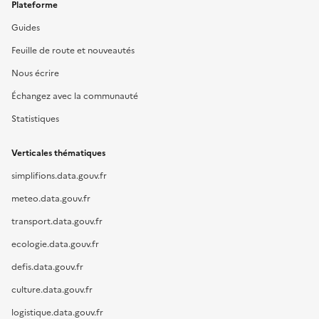
Plateforme
Guides
Feuille de route et nouveautés
Nous écrire
Échangez avec la communauté
Statistiques
Verticales thématiques
simplifions.data.gouv.fr
meteo.data.gouv.fr
transport.data.gouv.fr
ecologie.data.gouv.fr
defis.data.gouv.fr
culture.data.gouv.fr
logistique.data.gouv.fr