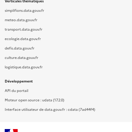
Verticales thématiques
simplifions.data.gouv.fr
meteo.data.gouv.fr
transport.data.gouv.fr
ecologie.data.gouv.fr
defis.data.gouv.fr
culture.data.gouv.fr
logistique.data.gouv.fr
Développement
API du portail
Moteur open source : udata (17.2.0)
Interface utilisateur de data.gouv.fr : cdata (7ad44f4)