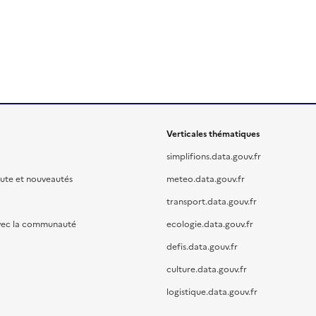
Verticales thématiques
simplifions.data.gouv.fr
oute et nouveautés
meteo.data.gouv.fr
transport.data.gouv.fr
vec la communauté
ecologie.data.gouv.fr
defis.data.gouv.fr
culture.data.gouv.fr
logistique.data.gouv.fr