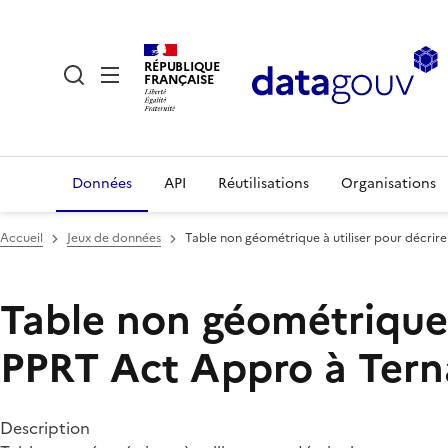
RÉPUBLIQUE
FRANÇAISE
Données
API
Réutilisations
Organisations
Accueil
Jeux de données
Table non géométrique à utiliser pour décrire
Table non géométrique à
PPRT Act Appro à Tern
Description