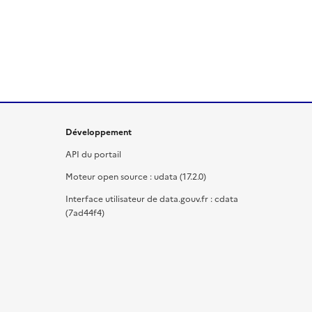
Développement
API du portail
Moteur open source : udata (17.2.0)
Interface utilisateur de data.gouv.fr : cdata
(7ad44f4)