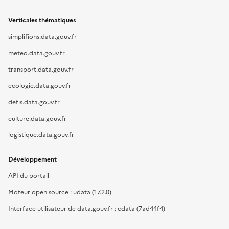
Verticales thématiques
simplifions.data.gouv.fr
meteo.data.gouv.fr
transport.data.gouv.fr
ecologie.data.gouv.fr
defis.data.gouv.fr
culture.data.gouv.fr
logistique.data.gouv.fr
Développement
API du portail
Moteur open source : udata (17.2.0)
Interface utilisateur de data.gouv.fr : cdata (7ad44f4)