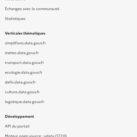
Échangez avec la communauté
Statistiques
Verticales thématiques
simplifions.data.gouv.fr
meteo.data.gouv.fr
transport.data.gouv.fr
ecologie.data.gouv.fr
defis.data.gouv.fr
culture.data.gouv.fr
logistique.data.gouv.fr
Développement
API du portail
Moteur open source : udata (17.2.0)