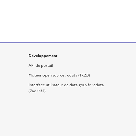
Développement
API du portail
Moteur open source : udata (17.2.0)
Interface utilisateur de data.gouv.fr : cdata
(7ad44f4)