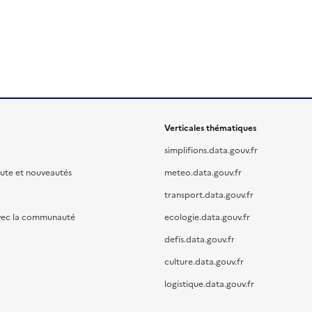
Verticales thématiques
simplifions.data.gouv.fr
oute et nouveautés
meteo.data.gouv.fr
transport.data.gouv.fr
vec la communauté
ecologie.data.gouv.fr
defis.data.gouv.fr
culture.data.gouv.fr
logistique.data.gouv.fr